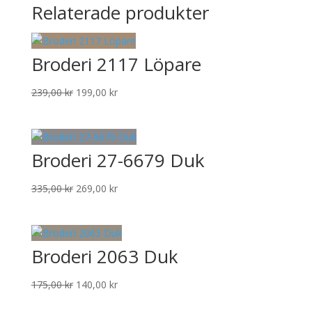
Relaterade produkter
Broderi 2117 Löpare
Det
Det
239,00
kr
199,00
kr
ursprungliga
nuvarande
priset
priset
var:
är:
Broderi 27-6679 Duk
239,00 kr.
199,00 kr.
Det
Det
335,00
kr
269,00
kr
ursprungliga
nuvarande
priset
priset
var:
är:
Broderi 2063 Duk
335,00 kr.
269,00 kr.
Det
Det
175,00
kr
140,00
kr
ursprungliga
nuvarande