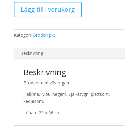
239,00 kr.
189,00 kr.
Broderi
Lägg till i varukorg
2309
Löpare
mängd
Kategori:
Broderi pkt
Beskrivning
Beskrivning
Broderi med väv o garn
Hellinne. Moulinegarn. Själkstygn, plattsöm,
kedjesöm.
Löpare 29 x 66 cm