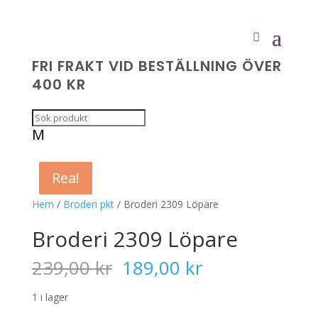
FRI FRAKT VID BESTÄLLNING ÖVER
400 KR
M
Rea!
Rea!
Rea!
Rea!
Hem
/
Broderi pkt
/ Broderi 2309 Löpare
Broderi 2309 Löpare
Det
Det
239,00
kr
189,00
kr
ursprungliga
nuvarande
priset
priset
1 i lager
var:
är: