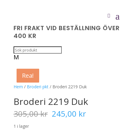
FRI FRAKT VID BESTÄLLNING ÖVER
400 KR
M
Rea!
Rea!
Rea!
Rea!
Hem
/
Broderi pkt
/ Broderi 2219 Duk
Broderi 2219 Duk
Det
Det
305,00
kr
245,00
kr
ursprungliga
nuvarande
priset
priset
1 i lager
var:
är: