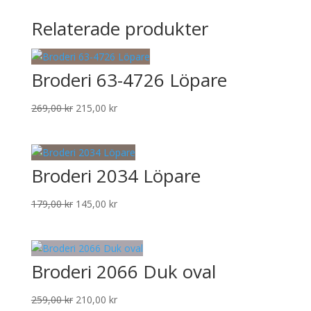
Relaterade produkter
Broderi 63-4726 Löpare
Det
Det
269,00
kr
215,00
kr
ursprungliga
nuvarande
priset
priset
var:
är:
Broderi 2034 Löpare
269,00 kr.
215,00 kr.
Det
Det
179,00
kr
145,00
kr
ursprungliga
nuvarande
priset
priset
var:
är:
Broderi 2066 Duk oval
179,00 kr.
145,00 kr.
Det
Det
259,00
kr
210,00
kr