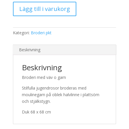
305,00 kr.
245,00 kr.
Broderi
Lägg till i varukorg
2219
Duk
mängd
Kategori:
Broderi pkt
Beskrivning
Beskrivning
Broderi med väv o garn
Stilfulla jugendrosor broderas med
moulinegarn på oblek halvlinne i plattsöm
och stjälkstygn.
Duk 68 x 68 cm