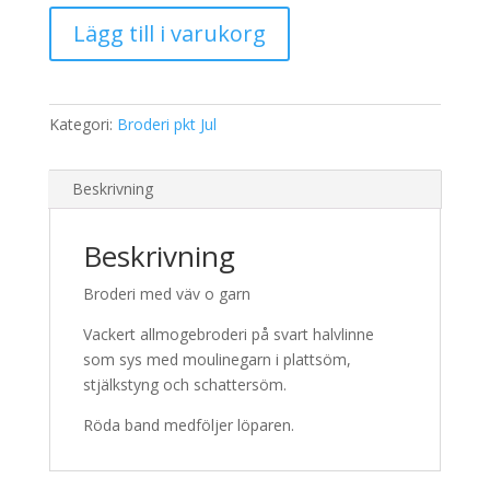
525,00 kr.
419,00 kr.
Broderi
Lägg till i varukorg
2164
Duk
mängd
Kategori:
Broderi pkt Jul
Beskrivning
Beskrivning
Broderi med väv o garn
Vackert allmogebroderi på svart halvlinne
som sys med moulinegarn i plattsöm,
stjälkstyng och schattersöm.
Röda band medföljer löparen.