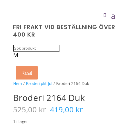
FRI FRAKT VID BESTÄLLNING ÖVER
400 KR
M
Rea!
Rea!
Rea!
Rea!
Hem
/
Broderi pkt Jul
/ Broderi 2164 Duk
Broderi 2164 Duk
Det
Det
525,00
kr
419,00
kr
ursprungliga
nuvarande
priset
priset
1 i lager
var:
är: