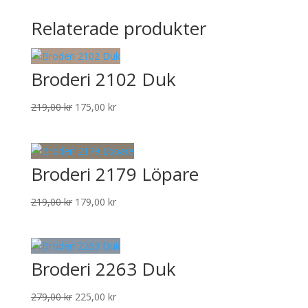
Relaterade produkter
Broderi 2102 Duk
Det
Det
219,00
kr
175,00
kr
ursprungliga
nuvarande
priset
priset
var:
är:
Broderi 2179 Löpare
219,00 kr.
175,00 kr.
Det
Det
219,00
kr
179,00
kr
ursprungliga
nuvarande
priset
priset
var:
är:
Broderi 2263 Duk
219,00 kr.
179,00 kr.
Det
Det
279,00
kr
225,00
kr