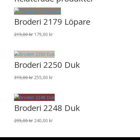
Broderi 2179 Löpare
Det
Det
219,00
kr
179,00
kr
ursprungliga
nuvarande
priset
priset
var:
är:
Broderi 2250 Duk
219,00 kr.
179,00 kr.
Det
Det
319,00
kr
255,00
kr
ursprungliga
nuvarande
priset
priset
var:
är:
Broderi 2248 Duk
319,00 kr.
255,00 kr.
Det
Det
295,00
kr
240,00
kr
ursprungliga
nuvarande
priset
priset