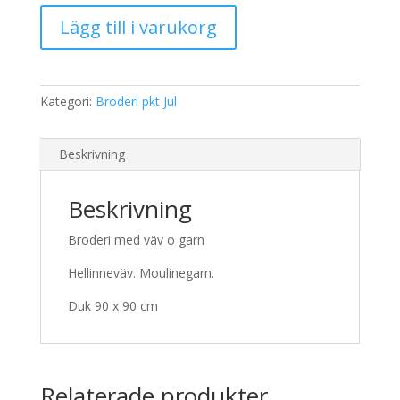
530,00 kr.
425,00 kr.
Broderi
Lägg till i varukorg
1533
Duk
mängd
Kategori:
Broderi pkt Jul
Beskrivning
Beskrivning
Broderi med väv o garn
Hellinneväv. Moulinegarn.
Duk 90 x 90 cm
Relaterade produkter