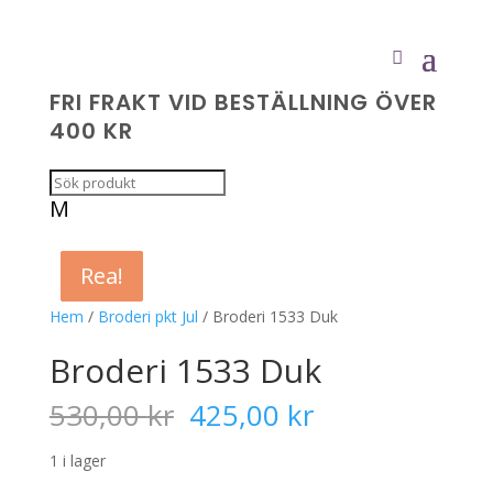
FRI FRAKT VID BESTÄLLNING ÖVER
400 KR
M
Rea!
Rea!
Rea!
Rea!
Hem
/
Broderi pkt Jul
/ Broderi 1533 Duk
Broderi 1533 Duk
Det
Det
530,00
kr
425,00
kr
ursprungliga
nuvarande
priset
priset
1 i lager
var:
är: