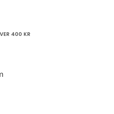
ÖVER 400 KR
m
vall:
r
r