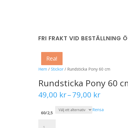
FRI FRAKT VID BESTÄLLNING 
Rea!
Rea!
Rea!
Rea!
Hem
/
Stickor
/ Rundsticka Pony 60 cm
Rundsticka Pony 60 c
Prisinter
49,00
kr
–
79,00
kr
49,00 k
till
Rensa
79,00 k
60/2,5
Rundsticka